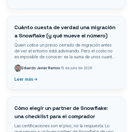
Cuánto cuesta de verdad una migración
a Snowflake (y qué mueve el número)
Quien cotice un precio cerrado de migración antes
de ver el entorno está adivinando. Pero el costo no
es imposible de conocer: es la suma de unos cuantos
factores claros, del sistema de origen al número de
Eduardo Javier Ramos
·
15 de julio de 2026
pipelines al gobierno. Esto es lo que mueve el
número, y cómo bajarlo.
Leer más
Cómo elegir un partner de Snowflake:
una checklist para el comprador
Las certificaciones son el piso, no la respuesta. Lo
que separa a un buen partner de Snowflake de uno