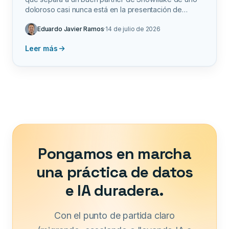
doloroso casi nunca está en la presentación de
ventas: quién construye con el equipo interno, quién
Eduardo Javier Ramos
·
14 de julio de 2026
sigue siendo responsable después del go-live y
quién cobra por terminar en lugar de por facturar. Una
Leer más
checklist práctica para llevar a cada conversación.
Pongamos en marcha
una práctica de datos
e IA duradera.
Con el punto de partida claro