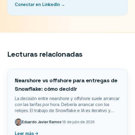
Conectar en LinkedIn →
Lecturas relacionadas
Nearshore vs offshore para entregas de
Snowflake: cómo decidir
La decisión entre nearshore y offshore suele arrancar
con las tarifas por hora. Debería arrancar con los
relojes. El trabajo de Snowflake e IA es iterativo y
denso en decisiones, justo el tipo de trabajo donde el
Eduardo Javier Ramos
·
16 de julio de 2026
traslape de zona horaria le gana a una tarifa más baja.
Un marco para decidir qué modelo conviene a cada
Leer más
proyecto.