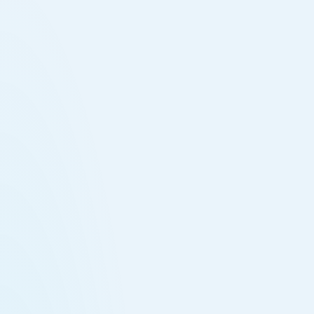
№
04
INGENIERÍA
Datos confiables y siempre actualizados: pipelines
gobernados que unifican todas las fuentes (ERP, CRM,
SaaS y archivos) para que la analítica y la IA operen
sobre insumos en los que vale la pena basar
decisiones.
Basta de perseguir números entre sistemas. Nuestros
servicios de ingeniería de datos construyen pipelines
automatizados y gobernados que llevan cada fuente
(ERP, CRM, SaaS, APIs y archivos) a Snowflake de
forma confiable y a tiempo, para que los equipos
trabajen con datos en los que pueden confiar y la IA
opere con insumos limpios y actualizados. Equipo
nearshore en horario del cliente, tarifa ligada a
resultados.
HERRAMIENTAS
SNOWFLAKE · OPENFLOW · DBT