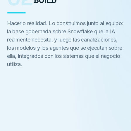
Hacerlo realidad. Lo construimos junto al equipo:
la base gobernada sobre Snowflake que la IA
realmente necesita, y luego las canalizaciones,
los modelos y los agentes que se ejecutan sobre
ella, integrados con los sistemas que el negocio
utiliza.
№
02
INGENIERÍA
Poner la IA gobernada a trabajar: Cortex Analyst y los
agentes de Snowflake CoWork que convierten datos
gobernados en respuestas citadas y listas para decidir,