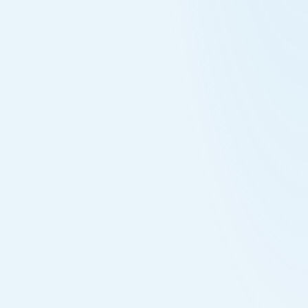
integradas donde los líderes ya trabajan.
Poner las respuestas en manos de quienes deciden.
Construimos analítica de autoservicio y agentes de IA
nativos en Snowflake: dashboards de Snowsight y
apps de Streamlit, Cortex Analyst respondiendo
preguntas en lenguaje natural sobre Semantic Views
gobernadas, y Snowflake CoWork para que el
negocio explore y actúe. Es la capa de inteligencia de
negocio reconstruida para que una pregunta devuelva
una respuesta en lugar de un ticket: sin esperar al
equipo de datos, sin exportar a hojas de cálculo.
HERRAMIENTAS
CORTEX ANALYST · SNOWFLAKE COWORK ·
SNOWSIGHT · STREAMLIT
№
03
INGENIERÍA