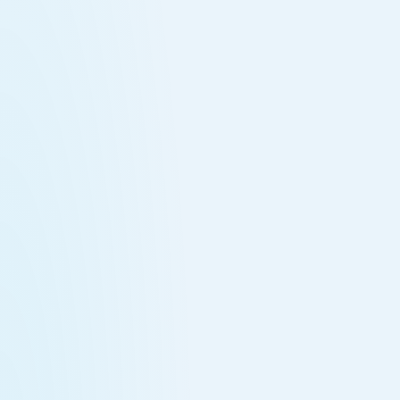
№
05
INGENIERÍA
Diferenciar el producto: productos de datos
impulsados por Cortex, embebidos en aplicaciones y
flujos de trabajo de clientes, que convierten la
información en una ventaja competitiva.
Convertir la analítica en una funcionalidad por la que
los clientes pagan. Construimos analítica embebida
sobre Snowflake: dashboards, reportes y respuestas
impulsadas por Cortex, integrados en las aplicaciones,
portales de clientes e interfaces de socios, para que la
información viva donde los usuarios ya trabajan y el
producto se distinga de la competencia. Productos de
datos respaldados por una base gobernada que el
equipo interno conserva.