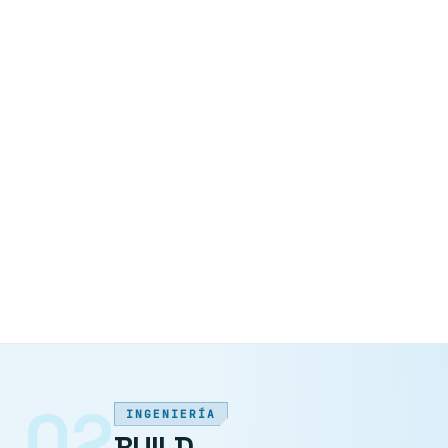
para el directorio: dónde los datos y la IA generan un
ROI medible, secuenciada por valor y anclada en lo
que los datos realmente pueden sustentar, con un
camino claro hacia la empresa agéntica.
Invertir con confianza y saber exactamente qué
construir después. Nuestros servicios de estrategia de
datos e IA convierten "necesitamos una estrategia de
IA" en una hoja de ruta costeada y secuenciada:
trabajamos con CEOs y CTOs para anclar cada caso
de uso en lo que los datos pueden sustentar hoy y
priorizar los de retorno más claro.
02
INGENIERÍA
BUILD